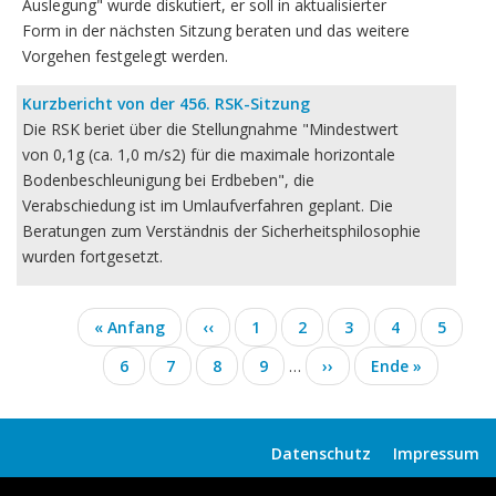
Auslegung" wurde diskutiert, er soll in aktualisierter
Form in der nächsten Sitzung beraten und das weitere
Vorgehen festgelegt werden.
Kurzbericht von der 456. RSK-Sitzung
Die RSK beriet über die Stellungnahme "Mindestwert
von 0,1g (ca. 1,0 m/s2) für die maximale horizontale
Bodenbeschleunigung bei Erdbeben", die
Verabschiedung ist im Umlaufverfahren geplant. Die
Beratungen zum Verständnis der Sicherheitsphilosophie
wurden fortgesetzt.
Seitennummerierung
Erste
« Anfang
Vorherige
‹‹
Seite
1
Seite
2
Aktuelle
3
Seite
4
Seite
5
Seite
Seite
Seite
Seite
6
Seite
7
Seite
8
Seite
9
…
Nächste
››
Letzte
Ende »
Seite
Seite
Datenschutz
Impressum