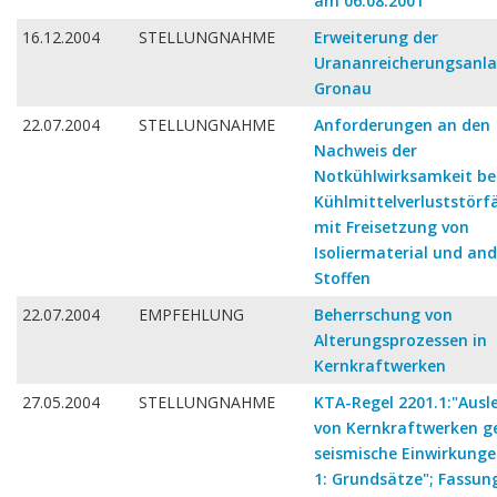
am 06.08.2001
16.12.2004
STELLUNGNAHME
Erweiterung der
Urananreicherungsanl
Gronau
22.07.2004
STELLUNGNAHME
Anforderungen an den
Nachweis der
Notkühlwirksamkeit be
Kühlmittelverluststörfä
mit Freisetzung von
Isoliermaterial und an
Stoffen
22.07.2004
EMPFEHLUNG
Beherrschung von
Alterungsprozessen in
Kernkraftwerken
27.05.2004
STELLUNGNAHME
KTA-Regel 2201.1:"Aus
von Kernkraftwerken g
seismische Einwirkungen
1: Grundsätze"; Fassun