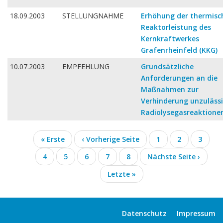
18.09.2003
STELLUNGNAHME
Erhöhung der thermisc
Reaktorleistung des
Kernkraftwerkes
Grafenrheinfeld (KKG)
10.07.2003
EMPFEHLUNG
Grundsätzliche
Anforderungen an die
Maßnahmen zur
Verhinderung unzuläss
Radiolysegasreaktione
Seitennummerierung
Erste
« Erste
Vorherige
‹ Vorherige Seite
Seite
1
Seite
2
Seite
3
Seite
Seite
Seite
4
Seite
5
Aktuelle
6
Seite
7
Seite
8
Nächste
Nächste Seite ›
Seite
Seite
Letzte
Letzte »
Seite
Datenschutz
Impressum