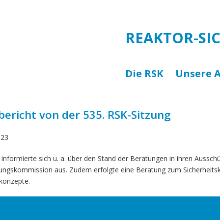
REAKTOR-SI
Die RSK
Unsere A
+
bericht von der 535. RSK-Sitzung
n auflisten
023
informierte sich u. a. über den Stand der Beratungen in ihren Aussch
ungskommission aus. Zudem erfolgte eine Beratung zum Sicherheits
konzepte.