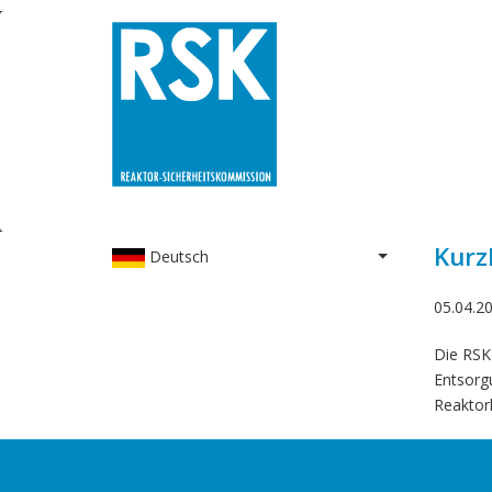
Direkt
zum
Inhalt
Kurz
Deutsch
Weitere Aktione
05.04.2
Die RSK 
Entsorg
Reaktor