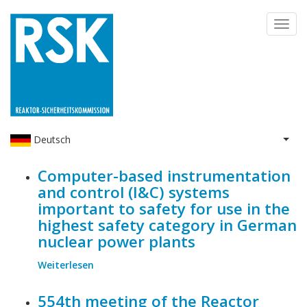
Direkt
Toggl
zum
navig
Inhalt
Deutsch
Weit
Computer-based instrumentation
and control (I&C) systems
important to safety for use in the
highest safety category in German
nuclear power plants
Weiterlesen
über
Computer-
based
554th meeting of the Reactor