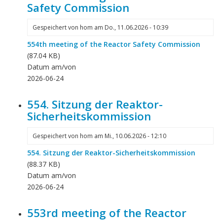
instrumentation
Safety Commission
and
control
Gespeichert von
hom
am
Do., 11.06.2026 - 10:39
(I&C)
554th meeting of the Reactor Safety Commission
systems
(87.04 KB)
important
Datum am/von
to
2026-06-24
safety
for
554. Sitzung der Reaktor-
use
Sicherheitskommission
in
the
Gespeichert von
hom
am
Mi., 10.06.2026 - 12:10
highest
safety
554. Sitzung der Reaktor-Sicherheitskommission
category
(88.37 KB)
in
Datum am/von
German
2026-06-24
nuclear
power
553rd meeting of the Reactor
plants